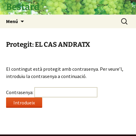
Vés
Bestard
al
contingut
Cerca:
Menú
Protegit: EL CAS ANDRATX
El contingut està protegit amb contrasenya. Per veure’l,
introduïu la contrasenya a continuació.
Contrasenya: